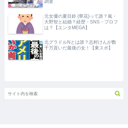
調査
元女優の夏目鈴 (華花)って誰？嵐・
大野智と結婚？経歴・SNS・プロフ
は？【エンタMEGA】
元グラドルNとは誰？志村けんが数
千万貢いだ最後の女！【東スポ】