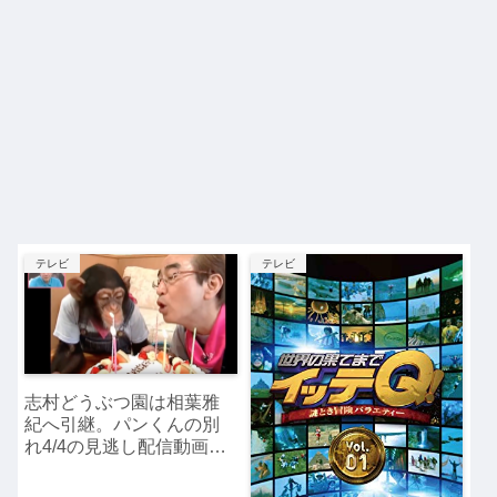
テレビ
テレビ
志村どうぶつ園は相葉雅
紀へ引継。パンくんの別
れ4/4の見逃し配信動画
（映像）は？