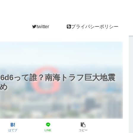
twitter
プライバシーポリシー
nim6d6って誰？南海トラフ巨大地震
め
はてブ
LINE
コピー