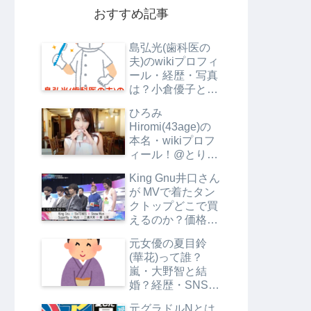
おすすめ記事
島弘光(歯科医の
夫)のwikiプロフィ
ール・経歴・写真
は？小倉優子と別
居の理由は？
ひろみ
Hiromi(43age)の
本名・wikiプロフ
ィール！@とりご
ぼうとRyuheiの関
King Gnu井口さん
係は？
が MVで着たタン
クトップどこで買
えるのか？価格も
調査
元女優の夏目鈴
(華花)って誰？
嵐・大野智と結
婚？経歴・SNS・
プロフは？【エン
元グラドルNとは