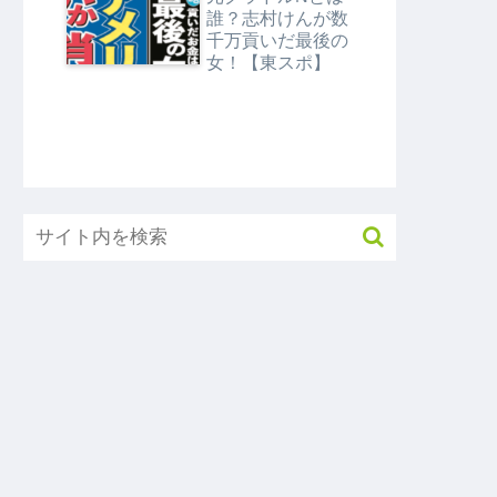
タMEGA】
誰？志村けんが数
千万貢いだ最後の
女！【東スポ】