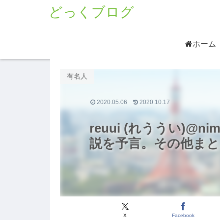
どっくブログ
ホーム
有名人
2020.05.06
2020.10.17
reuui (れううい)@
説を予言。その他まと
X
Facebook