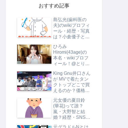
おすすめ記事
島弘光(歯科医の
夫)のwikiプロフィ
ール・経歴・写真
は？小倉優子と別
居の理由は？
ひろみ
Hiromi(43age)の
本名・wikiプロフ
ィール！@とりご
ぼうとRyuheiの関
King Gnu井口さん
係は？
が MVで着たタン
クトップどこで買
えるのか？価格も
調査
元女優の夏目鈴
(華花)って誰？
嵐・大野智と結
婚？経歴・SNS・
プロフは？【エン
元グラドルNとは