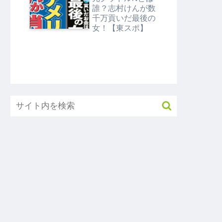
タMEGA】
誰？志村けんが数
千万貢いだ最後の
女！【東スポ】