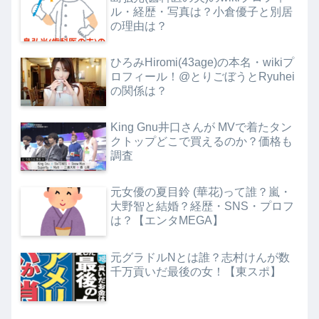
ル・経歴・写真は？小倉優子と別居
の理由は？
ひろみHiromi(43age)の本名・wikiプ
ロフィール！@とりごぼうとRyuhei
の関係は？
King Gnu井口さんが MVで着たタン
クトップどこで買えるのか？価格も
調査
元女優の夏目鈴 (華花)って誰？嵐・
大野智と結婚？経歴・SNS・プロフ
は？【エンタMEGA】
元グラドルNとは誰？志村けんが数
千万貢いだ最後の女！【東スポ】