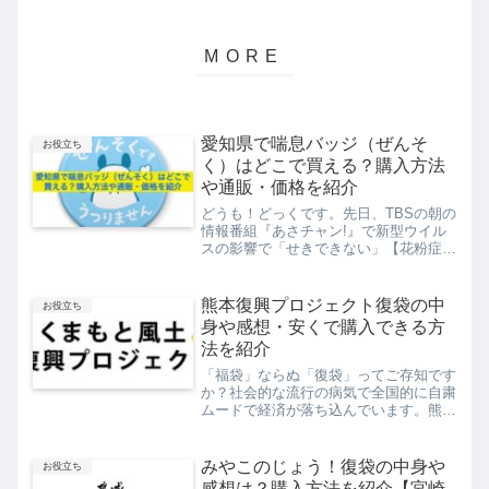
愛知県で喘息バッジ（ぜんそ
お役立ち
く）はどこで買える？購入方法
や通販・価格を紹介
どうも！どっくです。先日、TBSの朝の
情報番組『あさチャン!』で新型ウイル
スの影響で「せきできない」【花粉症バ
ッジ】で身を守ると題し、花粉症バッジ
（ぜんそくバッジ）の特集をしていまし
た。番組では新型ウイルスの影響で密集
熊本復興プロジェクト復袋の中
お役立ち
した乗り物や空間で咳や...
身や感想・安くで購入できる方
法を紹介
「福袋」ならぬ「復袋」ってご存知です
か？社会的な流行の病気で全国的に自粛
ムードで経済が落ち込んでいます。熊本
県では行き先のない大量在庫の大量発生
により困っている生産者や食品企業が増
えておりその対策として食料品などを
みやこのじょう！復袋の中身や
お役立ち
「復袋」として通販し販売し...
感想は？購入方法を紹介【宮崎