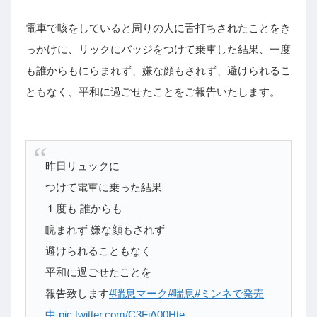
電車で咳をしていると周りの人に舌打ちされたことをき
っかけに、リックにバッジをつけて乗車した結果、一度
も誰からもにらまれず、嫌な顔もされず、避けられるこ
ともなく、平和に過ごせたことをご報告いたします。
昨日リュックに
つけて電車に乗った結果
１度も 誰からも
睨まれず 嫌な顔もされず
避けられることもなく
平和に過ごせたことを
報告致します
#喘息マーク
#喘息
#ミンネで発売
中
pic.twitter.com/C3FjA00Hte