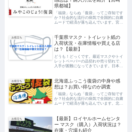
県都城】
「福袋」ならぬ「復袋」ってご存知です
か？社会的な流行の病気で全国的に自粛
ムードで経済が落ち込んでいます。宮崎
県都城では行き先のない大量在庫の大量
発生により困っている生産者や食品企業
が増えておりその対策として食料品など
千葉県マスク・トイレット紙の
お役立ち
を「復袋」として通販し販...
入荷状況・在庫情報や買える店
は？【最新】
どうも！どっくです。最近マスクやトイ
レットペーパーの品切れや売り切れで、
入手が困難になってきています。日本に
いる中国人が大量に買い占める現象も起
こっているようです。新たな病気の影響
なのでしょうが、これからインフルエン
北海道ふっこう復袋の中身や感
お役立ち
ザや花粉などでマスクが必...
想は？お買い得なのか調査
「福袋」ならぬ「復袋」ってご存知です
か？社会的な流行の病気で全国的に自粛
ムードで経済が落ち込んでいます。北海
道では春の物産展等で行き場のなくなっ
た商品やお土産品などを「復袋」として
通販で販売しているそうです。今回は、
【最新】ロイヤルホームセンタ
お役立ち
北海道ふっこう復袋の中身...
ー マスク（購入）入荷状況は？
在庫・穴場も紹介