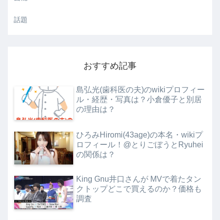
話題
おすすめ記事
島弘光(歯科医の夫)のwikiプロフィー
ル・経歴・写真は？小倉優子と別居
の理由は？
ひろみHiromi(43age)の本名・wikiプ
ロフィール！@とりごぼうとRyuhei
の関係は？
King Gnu井口さんが MVで着たタン
クトップどこで買えるのか？価格も
調査