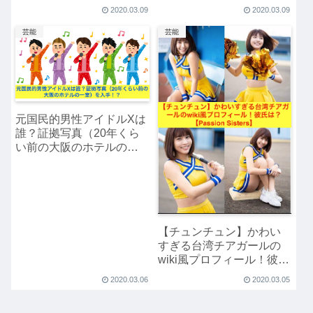
5年生より賢いの】
2020.03.09
2020.03.09
芸能
芸能
元国民的男性アイドルXは
誰？証拠写真（20年くら
い前の大阪のホテルの一
室）を入手！？
【チュンチュン】かわい
すぎる台湾チアガールの
wiki風プロフィール！彼氏
は？【Passion Sisters】
2020.03.06
2020.03.05