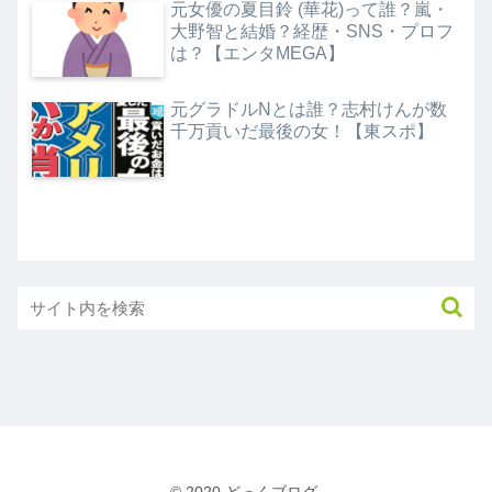
元女優の夏目鈴 (華花)って誰？嵐・
大野智と結婚？経歴・SNS・プロフ
は？【エンタMEGA】
元グラドルNとは誰？志村けんが数
千万貢いだ最後の女！【東スポ】
© 2020 どっくブログ.