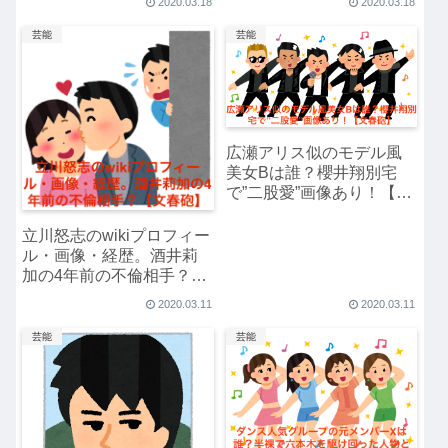
2020.03.18
2020.03.18
芸能
芸能
広瀬アリス似のモデル風
美女Bは誰？櫻井翔別宅
で”二股愛”画像あり！【文
春砲】
立川怒志のwikiプロフィー
ル・画像・経歴。酒井莉
加の4年前の不倫相手？
【文春砲】
2020.03.11
2020.03.11
芸能
芸能