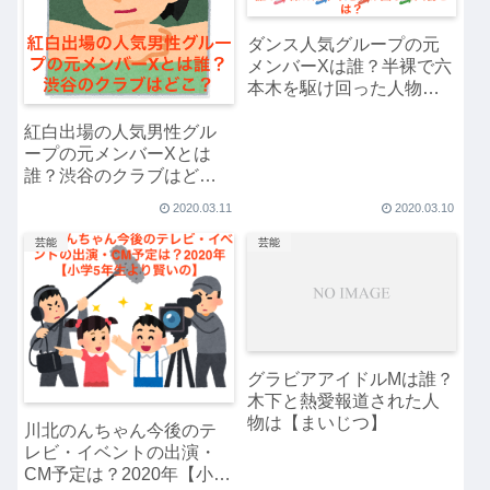
ダンス人気グループの元
メンバーXは誰？半裸で六
本木を駆け回った人物と
は？
紅白出場の人気男性グル
ープの元メンバーXとは
誰？渋谷のクラブはど
こ？
2020.03.11
2020.03.10
芸能
芸能
グラビアアイドルMは誰？
木下と熱愛報道された人
物は【まいじつ】
川北のんちゃん今後のテ
レビ・イベントの出演・
CM予定は？2020年【小学