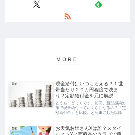
現金給付はいつもらえる？１世
芸能
帯当たり２０万円程度で決ま
り？定額給付金を元に解説
どうも！どっくです。前回、新型感染対
策で現金給付っていくらになるの？「定
額給付金」と比較。と記事にした以降、
現金給付の件については二転三転と内容
がコロコロと変わっていますが、今度は
一部の世帯に限り１世帯当たり２０万円
お天気お姉さんXは誰？スタイ
芸能
程度の現金を給付する案が...
ルストYと西麻布のクラブで薬