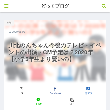
どっくブログ
芸能
2020.03.09
川北のんちゃん今後のテレビ・イベ
ントの出演・CM予定は？2020年
【小学5年生より賢いの】
X
Facebook
はてブ
LINE
コピー