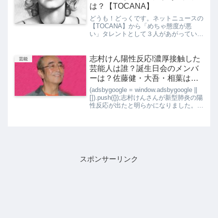
は？【TOCANA】
どうも！どっくです。ネットニュースの
【TOCANA】から「めちゃ態度が悪
い」タレントとして３人があがっていま
した。 天然タレントS 歌手のK 人気女
優のYだそうです。ブツ疑惑を多く取り
上げている印象がある【TOCANA】で
志村けん陽性反応!濃厚接触した
芸能
今度はスタッフの評...
芸能人は誰？誕生日会のメンバ
ーは？佐藤健・大吾・相葉は大
丈夫？
(adsbygoogle = window.adsbygoogle ||
[]).push({});志村けんさんが新型肺炎の陽
性反応が出たと明らかになりました。
17日ごろから、倦怠感などの症状が、
その後都内の病院で入院中とのことで
す。25日...
スポンサーリンク