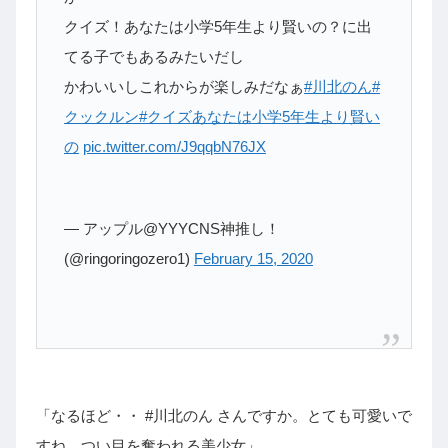
クイズ！あなたは小学5年生より賢いの？に出
てる子でもあるみたいだし
かわいいしこれからが楽しみだなぁ
#川北のん
#
クックルン
#クイズあなたは小学5年生より賢い
の
pic.twitter.com/J9qqbN76JX
— アップル@YYYCNS神推し！
(@ringoringozero1)
February 15, 2020
「なるほど・・
#
川北のん
さんですか。とても可愛いで
すね。つい目を奪われる美少女」