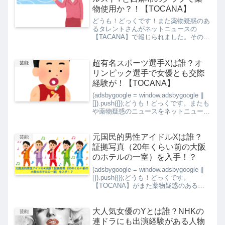
物使用か？！【TOCANA】
どうも！どっくです！また薬物疑惑のあ
るタレントさんがネットニュースの
【TACANA】で報じられました。その方
は元お天気お姉さんXで、モデルとして
も実績もあるそうです。普段は大人し
く、天然キャラも売りの一つだそうで、
超有名スポーツ選手Xは誰？オ
芸能
ここ数年は突然キレたり、い...
リンピック選手で女優とも交際
経験が！【TOCANA】
(adsbygoogle = window.adsbygoogle ||
[]).push({});どうも！どっくです。またも
や薬物疑惑のニュースをネットニュース
【TOCANA】が報じています。今度は
オリンピック代表選手Xで、超がつく有
名ス...
元国民的男性アイドルXは誰？
芸能
証拠写真（20年くらい前の大阪
のホテルの一室）を入手！？
(adsbygoogle = window.adsbygoogle ||
[]).push({});どうも！どっくです。
【TOCANA】がまた薬物疑惑のある芸
能人のニュースを報じました。今度は、
元国民的アイドルの大物男性タレント
X、なんと証...
大人気女優のYとは誰？NHKの
芸能
連ドラにも出演経験がある人物