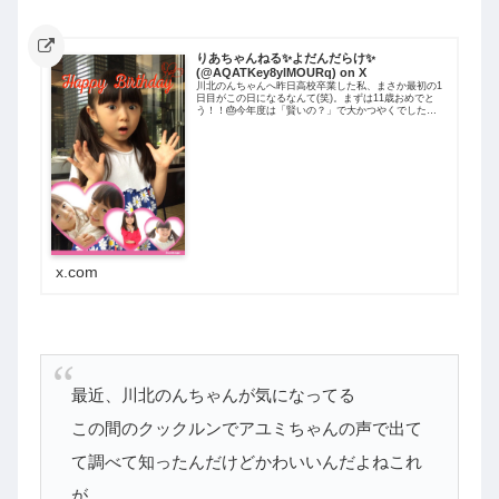
りあちゃんねる✨よだんだらけ✨
(@AQATKey8ylMOURq) on X
川北のんちゃんへ昨日高校卒業した私、まさか最初の1
日目がこの日になるなんて(笑)。まずは11歳おめでと
う！！🎂今年度は「賢いの？」で大かつやくでした
ね！！もちろん毎週見ています。
x.com
最近、川北のんちゃんが気になってる
この間のクックルンでアユミちゃんの声で出て
て調べて知ったんだけどかわいいんだよねこれ
が