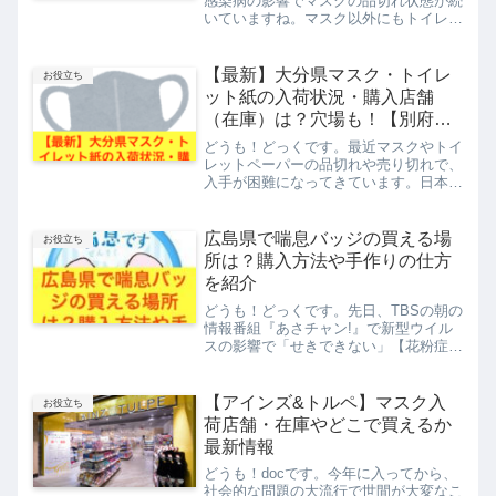
感染病の影響でマスクの品切れ状態が続
いていますね。マスク以外にもトイレッ
トペーパーや消毒液までも品切れしてい
る店舗も見受けられます。今、洗えるマ
スク【ピッタマスク】が注目を集めてい
【最新】大分県マスク・トイレ
お役立ち
るのをご存知ですか？...
ット紙の入荷状況・購入店舗
（在庫）は？穴場も！【別府・
中津】
どうも！どっくです。最近マスクやトイ
レットペーパーの品切れや売り切れで、
入手が困難になってきています。日本に
いる中国人が大量に買い占める現象も起
こっているようです。新たな病気の影響
なのでしょうが、これからインフルエン
広島県で喘息バッジの買える場
お役立ち
ザや花粉などでマスクが必...
所は？購入方法や手作りの仕方
を紹介
どうも！どっくです。先日、TBSの朝の
情報番組『あさチャン!』で新型ウイル
スの影響で「せきできない」【花粉症バ
ッジ】で身を守ると題し、花粉症バッジ
（ぜんそくバッジ）の特集をしていまし
た。番組では新型ウイルスの影響で密集
【アインズ&トルペ】マスク入
お役立ち
した乗り物や空間で咳や...
荷店舗・在庫やどこで買えるか
最新情報
どうも！docです。今年に入ってから、
社会的な問題の大流行で世間が大変なこ