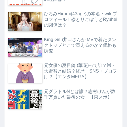
ひろみHiromi(43age)の本名・wikiプ
ロフィール！@とりごぼうとRyuhei
の関係は？
King Gnu井口さんが MVで着たタン
クトップどこで買えるのか？価格も
調査
元女優の夏目鈴 (華花)って誰？嵐・
大野智と結婚？経歴・SNS・プロフ
は？【エンタMEGA】
元グラドルNとは誰？志村けんが数
千万貢いだ最後の女！【東スポ】