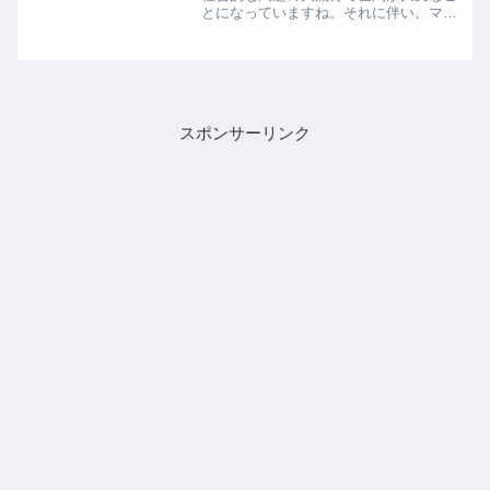
とになっていますね。それに伴い、マス
ク不足も大きな問題になってきていま
す。私の地域でもどこに行ったもマスク
が見当たらない状況になってきていま
す。各都道府県では「緊急事...
スポンサーリンク