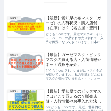
【最新】愛知県の布マスク（ガ
お役立ち
ーゼ）の入荷状況・購入店舗
（在庫）は？【名古屋・豊田】
どうも！docです。最近マスクやトイレ
ットペーパーの品切れや売り切れで、入
手が困難になってきています。日本にい
る中国人が大量に買い占める現象も起こ
っているようです。新たな病気の影響な
のでしょうが、これからインフルエンザ
【最新】ガーゼマスク・ピッタ
お役立ち
や花粉などでマスクが必...
マスクの買える店・入荷情報や
ネット通販を紹介。
どうも！docです。いまだにマスク不足
が続いていますね。私の地域もどこにも
マスクが売っていません・・・。オーク
ションやネットフリマでは高値でマスク
が取引され問題になっていますね。政府
と全国マスク工業会は「マスクについて
【最新】愛知県でのピッタマス
お役立ち
のお願い」というポスタ...
クはどこで買えるの？販売店
舗・入荷情報やお手入れ方法を
調査。
docどうも！docです。最近、世界的な