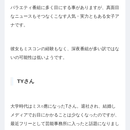
バラエティ番組に多く目にする事がありますが、真面目
なニュースもそつなくこなす人気・実力ともある女子ア
ナです。
彼女もミスコンの経験もなく、深夜番組が多い訳ではな
いの可能性は低いようです。
TYさん
大学時代はミス○應になったTさん。退社され、結婚し
メディアでお目にかかることは少なくなったのですが、
最近フリーとして芸能事務所に入ったと話題になりまし