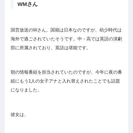
WMさん
国営放送のWさん。国籍は日本なのですが、幼少時代は
海外で過ごされていたそうです。中・高では英語の演劇
部に所属されており、英語は堪能です。
朝の情報番組を担当されていたのですが、今年に夜の番
組にもう1人の女子アナと入れ替えされたことでも話題
になりました。
彼女は、