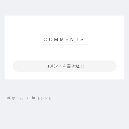
コメントを書き込む
ホーム
トレンド