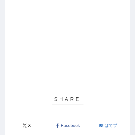
X
Facebook
はてブ