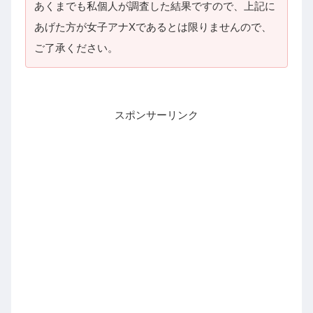
あくまでも私個人が調査した結果ですので、上記に
あげた方が女子アナXであるとは限りませんので、
ご了承ください。
スポンサーリンク