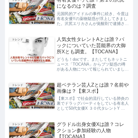
トレンド
になるのは？調査
元国民的アイドルの事件に続き、今度は
有名女優Yの薬物疑惑が浮上してきまし
た。沢尻エリカさんが覚醒剤で逮捕され
てから、芸能界の薬物のニュースが後を
絶ちません。沢尻さん以外にも、ピエー
ル瀧さん・田口淳之介さん・ASKAさん
人気女性タレントAとは誰？バ
トレンド
たくさんの有名人の薬物...
ックについていた芸能界の大御
所Xとも調査。【TOCANA】
どうも！docです。またしてもネットニ
ュース「TOCANA」からブツ疑惑の噂
がある人物について報じられていまし
た。その人物は「人気女性タレントA」
だそうで、人気番組で芸能界デビューを
果たして、多くのバラエティ番組や映画
超ベテラン芸人Zとは誰？名前や
トレンド
などに出演していた人気...
画像は？【東スポ】
【東スポ】で社会的流行している肺炎の
裏でドラッグパーティをしている有名人
として50代女優X ３０代タレントY 超
ベテラン芸人Z 3人の疑惑を報じていま
した。今回は、超ベテラン芸人Zとは
誰？名前や画像は？【東スポ】と題しま
グラドル出身女優Xは誰？コレ
トレンド
して調べて行きます。...
クション参加経験の人物
【TOCANA】