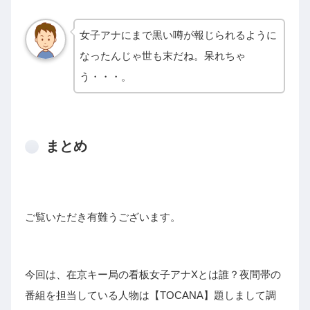
女子アナにまで黒い噂が報じられるように
なったんじゃ世も末だね。呆れちゃ
う・・・。
まとめ
ご覧いただき有難うございます。
今回は、在京キー局の看板女子アナXとは誰？夜間帯の
番組を担当している人物は【TOCANA】題しまして調