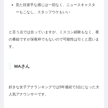
見た目派手な感じは一切なく、ニュースキャスタ
ーもこなし、スタッフウケもいい
と言う点では合っていますが、ミスコン経験もなく、夜
の番組ですが深夜枠でもないので可能性は引くと思いま
す。
MAさん
好きな女子アナランキングでは5年連続で1位になった大
人気アナウンサーです。