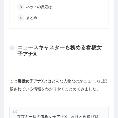
ネットの反応は
まとめ
ニュースキャスターも務める看板女
子アナX
では
看板女子アナX
とはどんな人物なのかニュースに記
載されている情報をわかりやくまとめてみました。
在京キー局の看板女子アナX、反社と夜遊び疑