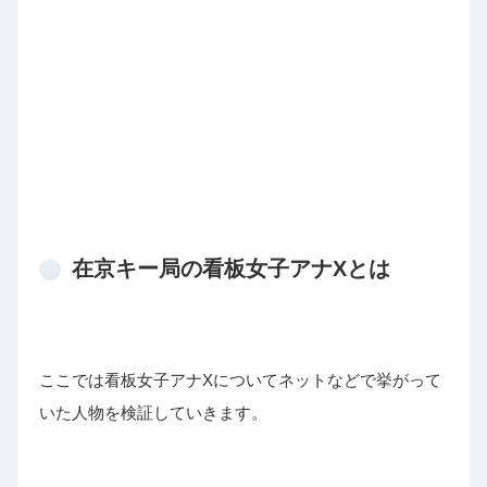
在京キー局の看板女子アナXとは
ここでは看板女子アナXについてネットなどで挙がって
いた人物を検証していきます。