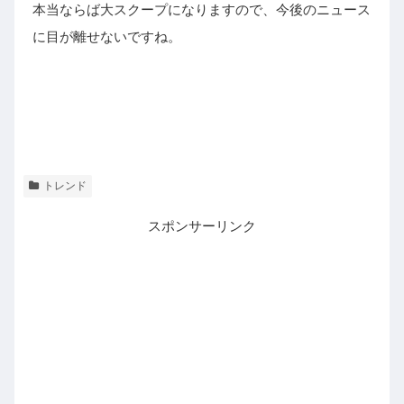
本当ならば大スクープになりますので、今後のニュース
に目が離せないですね。
トレンド
スポンサーリンク