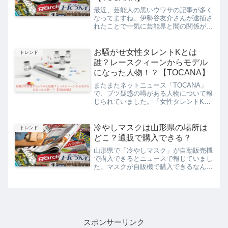
最近、芸能人の黒いウワサの記事が多く
なってますね。伊勢谷友介さんが逮捕さ
れたことで一気に芸能界と闇の関係が取
り沙汰されてきています。伊勢谷さんの
逮捕衝撃的でしたよね。ネット記事を漁
っていると、素行が悪すぎる「○物○惑
お騒がせ女性タレントKとは
トレンド
グラドルX」というとんで...
誰？レースクィーンからモデル
になった人物！？【TOCANA】
またまたネットニュース「TOCANA」
で、ブツ疑惑の噂がある人物について報
じられていました。「女性タレントK」
だそうで、数年前からブツの噂がされて
いた人物だそうです。【TOCANA】さ
んの情報取集はすごいですね！今回は、
冷やしマスクは山形県の場所は
トレンド
お騒がせ女性タレント...
どこ？通販で購入できる？
山形県で「冷やしマスク」が自動販売機
で購入できるとニュースで報じていまし
た。マスクが自販機で購入できるなんで
お手軽ですね！「冷やしマスク」ですか
らこれからの季節にもってこいですね！
今回は、冷やしマスクは山形県の場所は
どこ？通販で購入できる？...
スポンサーリンク