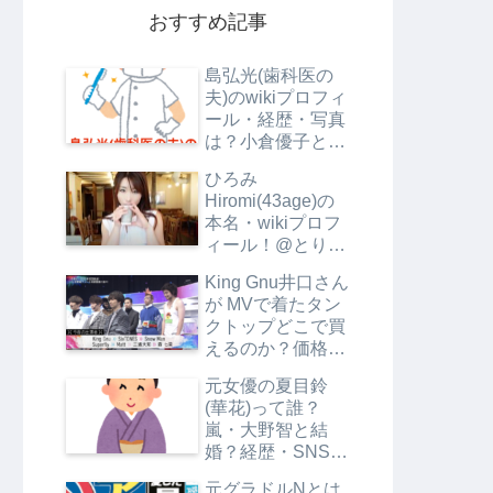
おすすめ記事
島弘光(歯科医の
夫)のwikiプロフィ
ール・経歴・写真
は？小倉優子と別
居の理由は？
ひろみ
Hiromi(43age)の
本名・wikiプロフ
ィール！@とりご
ぼうとRyuheiの関
King Gnu井口さん
係は？
が MVで着たタン
クトップどこで買
えるのか？価格も
調査
元女優の夏目鈴
(華花)って誰？
嵐・大野智と結
婚？経歴・SNS・
プロフは？【エン
元グラドルNとは