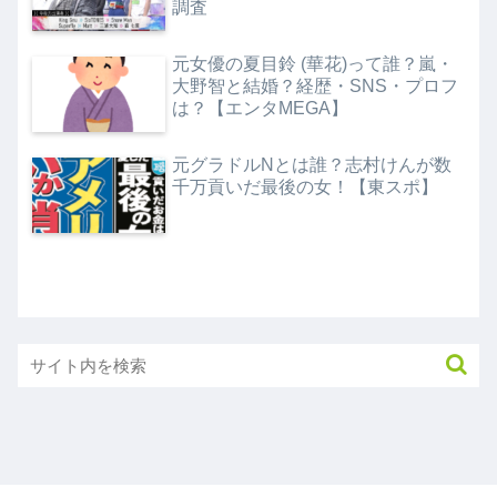
調査
元女優の夏目鈴 (華花)って誰？嵐・
大野智と結婚？経歴・SNS・プロフ
は？【エンタMEGA】
元グラドルNとは誰？志村けんが数
千万貢いだ最後の女！【東スポ】