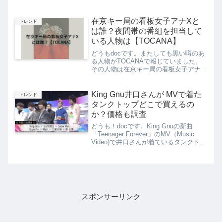
田将義と吉田豪によれば、XはAKB・加
護はなく他の元アイドルだと話していま
す。ネットでは前の記事に書いた元国民
在京キー局の看板女子アナXと
トレンド
的アイドルAでは...
は誰？夜間帯の番組を担当して
いる人物は【TOCANA】
どうもdocです。またしても黒い噂のあ
る人物がTOCANAで報じていました。
その人物は在京キー局の看板女子アナX
出そうで、ネットで話題になっていま
す。今度は女子アナですか！？これが本
当なら大スクープになりますね。数々の
King Gnu井口さんが MVで着た
トレンド
黒い噂について報じてき...
タンクトップどこで買えるの
か？価格も調査
どうも！docです。King Gnuの新曲
「Teenager Forever」のMV（Music
Video)で井口さんが着ているタンクトッ
プが話題になっています。とても面白い
MVですね。このMVはお金もらった4人
が それぞれ好きなことやる...
スポンサーリンク