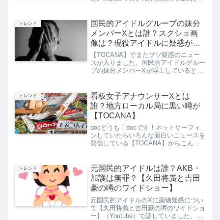
てから、芸能界の薬物のニュースが後を
絶ちません。沢尻さん以外にも、ピエー
ル瀧さん・田口淳之介さん・ASKAさん
国民的アイドルグループの妹分
トレンド
たくさんの有名人の薬物...
メンバーXとは誰？スクショ画
像は？現役アイドルに疑惑が！
【TOCANA】
【TOCANA】でまたブツ疑惑のニュー
スが入りました。国民的アイドルグルー
プの妹分メンバーXが浮上しているとゆ
うことで、先日、元HKT48の谷口さん
が逮捕され話題になりました。アイドル
Xは現役アイドルで、いろんな分野で活
看板女子アナウンサーXとは
トレンド
動せれていると報じて...
誰？地方ローカル局に黒い噂が
【TOCANA】
docどうも！docです！ネットサーフィ
ンしていたらいろんな面白いニュースを
発信している【TOCANA】からこんな
ニュースを発見しました。地方ローカル
局の看板女子アナウンサーXにくすり疑
惑浮上！彼氏と〇〇〇〇で豪遊。周辺人
元国民的アイドルは誰？AKB・
トレンド
物も逮捕か！doc...
加護は無罪？【久田将義と吉田
豪の噂のワイドショー】
元国民的アイドルのXに薬物疑惑につい
て【久田将義と吉田豪の噂のワイドショ
ー】（Youtube）で話していました。久