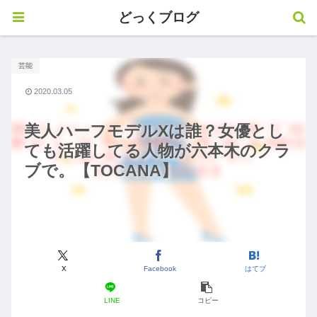
どっくブログ
芸能
2020.03.05
美人ハーフモデルXは誰？女優とし
ても活躍してる人物が六本木のクラ
ブで。【TOCANA】
X
Facebook
はてブ
LINE
コピー