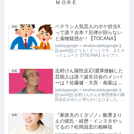
ベテラン人気芸人のボケ担当X
芸能
って誰？吉本？呂律が回らない
と薬物疑惑が！【TOCANA】
(adsbygoogle = window.adsbygoogle ||
[]).push({});どうも！どっくです。またネ
ットニュース【TOCANA】からブツ使
用疑惑のニュースが報じられました。薬
物疑惑が持ち上がっているのは人気漫才
コン...
志村けん陽性反応!濃厚接触した
芸能
芸能人は誰？誕生日会のメンバ
ーは？佐藤健・大吾・相葉は大
丈夫？
(adsbygoogle = window.adsbygoogle ||
[]).push({});志村けんさんが新型肺炎の陽
性反応が出たと明らかになりました。
17日ごろから、倦怠感などの症状が、
その後都内の病院で入院中とのことで
す。25日...
『家政夫のミタゾノ』飯豊まり
芸能
えの彼氏・経歴・インスタやっ
てるの？松岡昌宏の相棒役