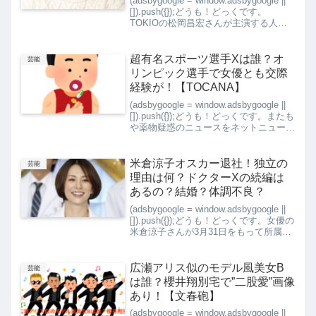
(adsbygoogle = window.adsbygoogle ||
[]).push({});どうも！どっくです。
TOKIOの松岡昌宏さんが主演する人気
ドラマ『家政夫のミタゾノ』の第4シリ
ーズが、従来と同じ「金曜ナイトドラ
マ」枠（金曜...
超有名スポーツ選手Xは誰？オ
芸能
リンピック選手で女優とも交際
経験が！【TOCANA】
(adsbygoogle = window.adsbygoogle ||
[]).push({});どうも！どっくです。またも
や薬物疑惑のニュースをネットニュース
【TOCANA】が報じています。今度は
オリンピック代表選手Xで、超がつく有
名ス...
米倉涼子オスカー退社！独立の
芸能
理由は何？ドクターXの続編は
あるの？結婚？体調不良？
(adsbygoogle = window.adsbygoogle ||
[]).push({});どうも！どっくです。女優の
米倉涼子さんが3月31日をもって所属し
ていたオスカープロモーションを退社す
ると発表がありました。4月以降は個人
事務...
広瀬アリス似のモデル風美女B
芸能
は誰？櫻井翔別宅で”二股愛”画像
あり！【文春砲】
(adsbygoogle = window.adsbygoogle ||