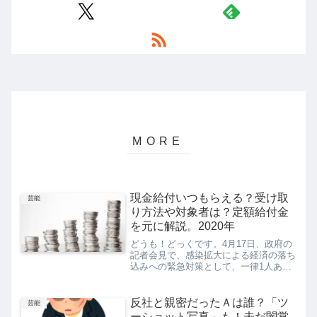
現金給付いつもらえる？受け取
芸能
り方法や対象者は？定額給付金
を元に解説。2020年
どうも！どっくです。4月17日、政府の
記者会見で、感染拡大による経済の落ち
込みへの緊急対策として、一律1人あた
り10万円の現金給付を行うと発表があ
りました。給付金は2008年のリーマン
ショック時の「定額給付金」以来となり
反社と親密だったＡは誰？「ツ
芸能
ます。4月の緊急経済...
ーショット写真」も！未だ闇営