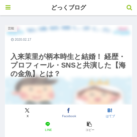
どっくブログ
芸能
2020.02.17
入来茉里が柄本時生と結婚！ 経歴・
プロフィール・SNSと共演した【海
の金魚】とは？
X
Facebook
はてブ
LINE
コピー