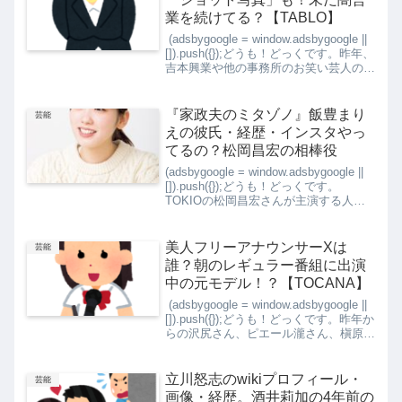
業を続けてる？【TABLO】
(adsbygoogle = window.adsbygoogle ||
[]).push({});どうも！どっくです。昨年、
吉本興業や他の事務所のお笑い芸人の闇
営業問題が話題になりました。今年に入
って、徐々に謹慎が解け芸人さんたちが
メ...
『家政夫のミタゾノ』飯豊まり
芸能
えの彼氏・経歴・インスタやっ
てるの？松岡昌宏の相棒役
(adsbygoogle = window.adsbygoogle ||
[]).push({});どうも！どっくです。
TOKIOの松岡昌宏さんが主演する人気
ドラマ『家政夫のミタゾノ』の第4シリ
ーズが、従来と同じ「金曜ナイトドラ
マ」枠（金曜...
美人フリーアナウンサーXは
芸能
誰？朝のレギュラー番組に出演
中の元モデル！？【TOCANA】
(adsbygoogle = window.adsbygoogle ||
[]).push({});どうも！どっくです。昨年か
らの沢尻さん、ピエール瀧さん、槇原さ
んの逮捕や数々の芸能人の薬物偽作が囁
かれていますが、また【TOCANA】
よ...
立川怒志のwikiプロフィール・
芸能
画像・経歴。酒井莉加の4年前の