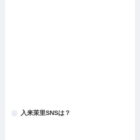
入来茉里SNSは？