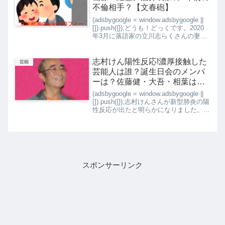
不倫相手？【文春砲】
(adsbygoogle = window.adsbygoogle ||
[]).push({});どうも！どっくです。2020
年3月に落語家の立川志らくさんの妻・
酒井莉加さんが弟子の立川うおるたーさ
んと不倫関係にあったと文春が報じまし
た。...
志村けん陽性反応!濃厚接触した
芸能
芸能人は誰？誕生日会のメンバ
ーは？佐藤健・大吾・相葉は大
丈夫？
(adsbygoogle = window.adsbygoogle ||
[]).push({});志村けんさんが新型肺炎の陽
性反応が出たと明らかになりました。
17日ごろから、倦怠感などの症状が、
その後都内の病院で入院中とのことで
す。25日...
スポンサーリンク