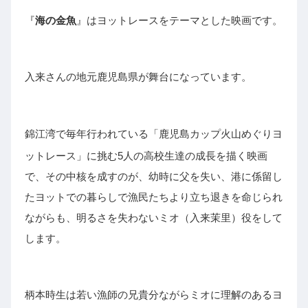
『
海の金魚
』はヨットレースをテーマとした映画です。
入来さんの地元鹿児島県が舞台になっています。
錦江湾で毎年行われている「鹿児島カップ火山めぐりヨ
ットレース」
に挑む5人の高校生達の成長を描く映画
で、その中核を成すのが、幼時に父を失い、港に係留し
たヨットでの暮らしで漁民たちより立ち退きを命じられ
ながらも、明るさを失わない
ミオ（入来茉里
）役をして
します。
柄本時生は
若い漁師の兄貴分ながらミオに理解のあるヨ