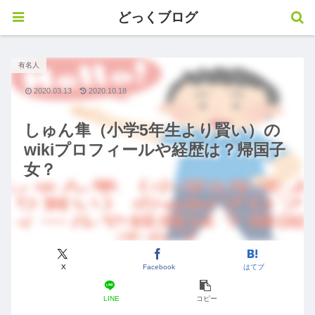
どっくブログ
有名人
2020.03.13
2020.10.18
しゅん隼（小学5年生より賢い）の
wikiプロフィールや経歴は？帰国子
女？
X
Facebook
はてブ
LINE
コピー