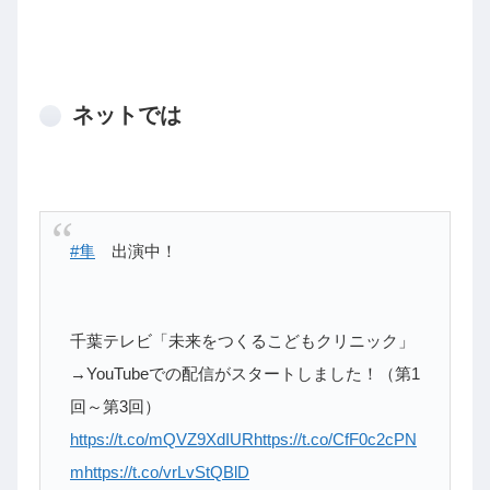
ネットでは
#隼
出演中！
千葉テレビ「未来をつくるこどもクリニック」
→YouTubeでの配信がスタートしました！（第1
回～第3回）
https://t.co/mQVZ9XdIUR
https://t.co/CfF0c2cPN
m
https://t.co/vrLvStQBlD