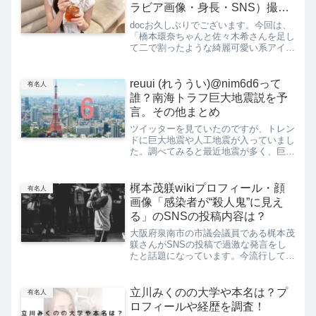
ラビア画像・身長・SNS）撮影
会など徹底調査
docお久しぶりでございます。今回は、
「橋本環奈ちゃんと佐々木希さんを足し
て二で割ったような綺麗可愛い系アイド
ル」中川心ちゃんの紹介をしていきま
す！！最後まで読んでってね！最近メデ
ィアやネットで話題の中川心ちゃん！橋
reuui (れううい)@nim6d6って
有名人
本環奈ちゃんと佐々木希さ...
誰？南海トラフ巨大地震説を予
言。その他まとめ
ツイッターを見ていたのですが、トレン
ドに巨大地震や人工地震が入っていまし
た。調べてみると最近地震が多く、巨大
地震の前触れではとのコメントが多数あ
ることがわかりました。ネットで調べて
みると「5月11日巨大地震説」があり、
梶本茂躾wikiプロフィール・顔
有名人
それを予言したreuu...
画像「感染者が“殺人鬼”に見え
る」のSNSの投稿内容は？
大阪府泉南市の市議会議員である梶本茂
躾さんがSNSの投稿で過激な発言をし
たと話題になっています。今流行してい
る社会的問題に関してみたいなのです
が、詳しい投稿はどんな内容なんでしょ
うか？今回は、梶本茂躾wikiプロフィー
立川みくのの大学や本名は？プ
有名人
ル・顔画像「感染者が“...
ロフィールや経歴を調査！