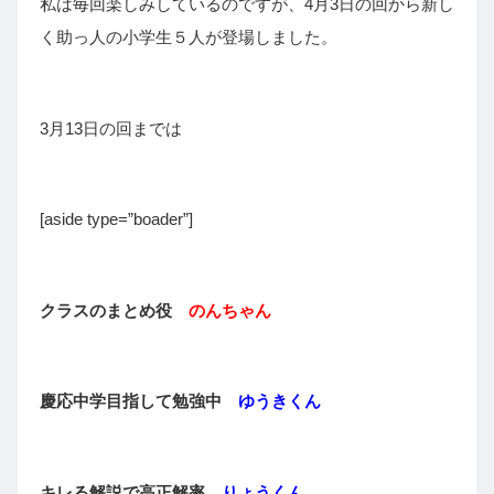
私は毎回楽しみしているのですが、4月3日の回から新し
く助っ人の小学生５人が登場しました。
3月13日の回までは
[aside type=”boader”]
クラスのまとめ役
のんちゃん
慶応中学目指して勉強中
ゆうきくん
キレる解説で高正解率
りょうくん