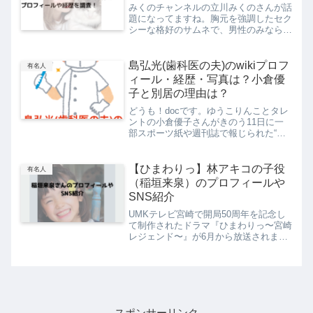
みくのチャンネルの立川みくのさんが話
題になってますね。胸元を強調したセク
シーな格好のサムネで、男性のみならず
女性にも大人気なんだそうです！チャン
ネル登録者数は2020年７月現在9.1万人
超えで人気の動画は100万再生以上され
島弘光(歯科医の夫)のwikiプロフ
有名人
おり、主にセクシ...
ィール・経歴・写真は？小倉優
子と別居の理由は？
どうも！docです。ゆうこりんことタレ
ントの小倉優子さんがきのう11日に一
部スポーツ紙や週刊誌で報じられた“離
婚危機報道”について12日朝、自身のイ
ンスタグラムを更新しました。「この度
は私たち夫婦のことでお騒がせしまして
【ひまわりっ】林アキコの子役
有名人
大変申し訳ございませ...
（稲垣来泉）のプロフィールや
SNS紹介
UMKテレビ宮崎で開局50周年を記念し
て制作されたドラマ『ひまわりっ〜宮崎
レジェンド〜』が6月から放送されまし
た。原作は宮崎県出身のマンガ家東村ア
キコさんが描かれた『ひまわりっ〜健一
レジェンド〜』なんだそうで、主演は平
愛梨さんの妹の平優奈さ...
スポンサーリンク