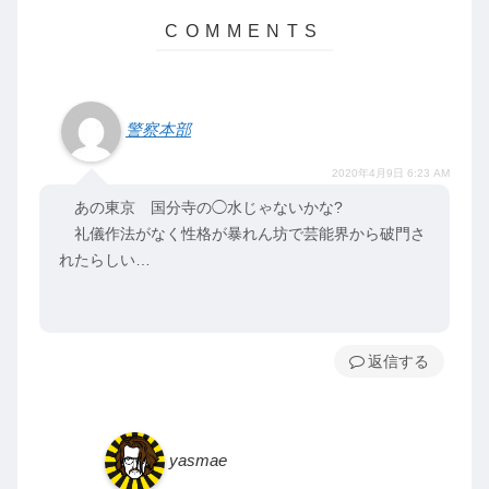
警察本部
2020年4月9日 6:23 AM
あの東京 国分寺の◯水じゃないかな?
礼儀作法がなく性格が暴れん坊で芸能界から破門さ
れたらしい…
返信
yasmae