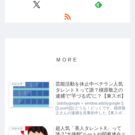
芸能活動を休止中ベテラン人気
トレンド
タレントＸって誰？槇原敬之の
逮捕で”芋づる式”に？【東スポ】
(adsbygoogle = window.adsbygoogle ||
[]).push({});どうも！どっくです。槇原敬
之さんの逮捕を見事的中した【東スポ】
からまた新たなブツ疑惑の芸能人3人が
報じられました。今回は、芸能活動を休
止...
超人気「美人タレントX」って
トレンド
誰？“大使館”ルートや関東連合と