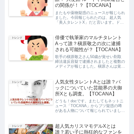
の関係が！？【TOCANA】
またもや薬物疑惑のニュースが報じられ
ました。今回報じられたのは、超人気
「美人タレントX」だと言います。ドラ
マやCM、バラエティ番組などに数多く
起用され、映画まで出演しているそうで
す。ニュースでは、元々Xさんが所属す
俳優で執筆家のマルチタレント
トレンド
るプロダクションは黒い噂が...
Aって誰？槇原敬之の次に逮捕
される可能性が？【TOCANA】
歌手の槇原敬之さん50歳が覚せい剤取
締法違反容疑で逮捕されましたと複数の
メディアが報じました。槇原さんは覚醒
剤で逮捕されるのは1999年に続いて21
年ぶり2度目になるそうです。このニュ
ースは衝撃でした。ネットでは「やっぱ
人気女性タレントAとは誰？バ
トレンド
りやめることはできな...
ックについていた芸能界の大御
所Xとも調査。【TOCANA】
どうも！docです。またしてもネットニ
ュース「TOCANA」からブツ疑惑の噂
がある人物について報じられていまし
た。その人物は「人気女性タレントA」
だそうで、人気番組で芸能界デビューを
果たして、多くのバラエティ番組や映画
超人気カリスマモデルXとは
トレンド
などに出演していた人気...
誰？若い子に熱狂的なファンを