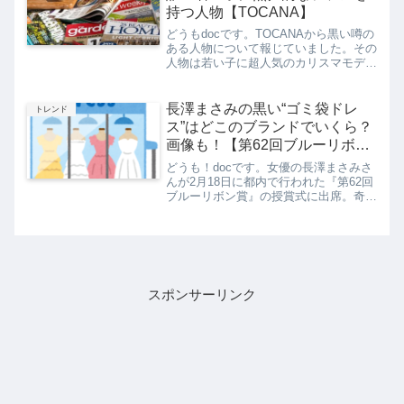
持つ人物【TOCANA】
どうもdocです。TOCANAから黒い噂の
ある人物について報じていました。その
人物は若い子に超人気のカリスマモデル
Xだと述べており、そのXが誰なのかネ
ットで話題になっています。カリスマモ
デルなので疑惑が本当なら沢尻さん以来
長澤まさみの黒い“ゴミ袋ドレ
トレンド
の大ニュースになり...
ス”はどこのブランドでいくら？
画像も！【第62回ブルーリボン
賞】
どうも！docです。女優の長澤まさみさ
んが2月18日に都内で行われた『第62回
ブルーリボン賞』の授賞式に出席。奇抜
な黒ドレス姿に対し話題になっていま
す。ネット上では「もっとまさみの素材
を前面に！」「全身ゴミ袋着てるみたい
なドレス」などと話題...
スポンサーリンク