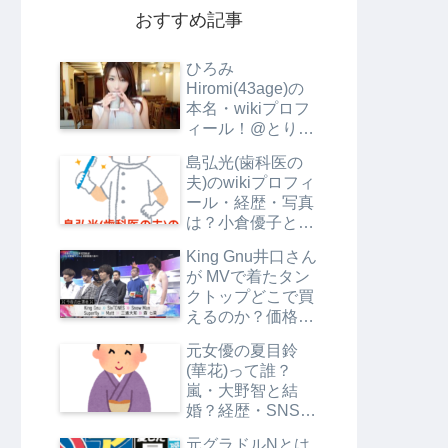
おすすめ記事
ひろみ
Hiromi(43age)の
本名・wikiプロフ
ィール！@とりご
ぼうとRyuheiの関
島弘光(歯科医の
係は？
夫)のwikiプロフィ
ール・経歴・写真
は？小倉優子と別
居の理由は？
King Gnu井口さん
が MVで着たタン
クトップどこで買
えるのか？価格も
調査
元女優の夏目鈴
(華花)って誰？
嵐・大野智と結
婚？経歴・SNS・
プロフは？【エン
元グラドルNとは