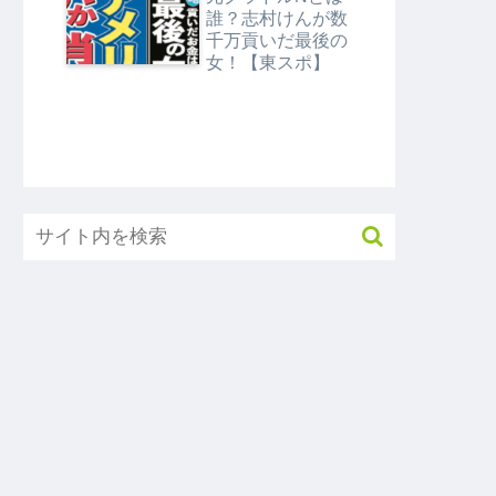
タMEGA】
誰？志村けんが数
千万貢いだ最後の
女！【東スポ】