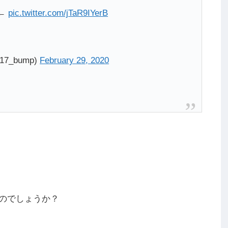
←
pic.twitter.com/jTaR9IYerB
7_bump)
February 29, 2020
のでしょうか？