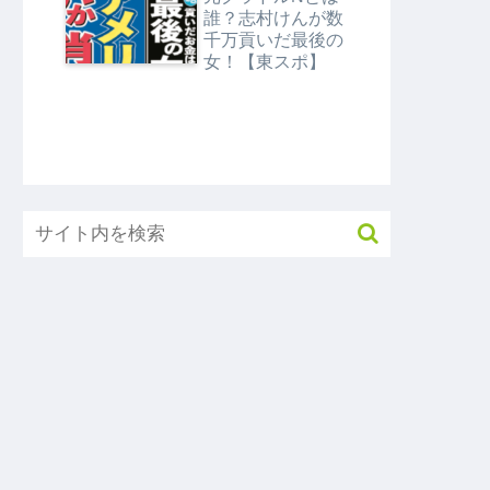
タMEGA】
誰？志村けんが数
千万貢いだ最後の
女！【東スポ】