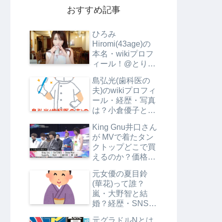
おすすめ記事
ひろみ
Hiromi(43age)の
本名・wikiプロフ
ィール！@とりご
ぼうとRyuheiの関
島弘光(歯科医の
係は？
夫)のwikiプロフィ
ール・経歴・写真
は？小倉優子と別
居の理由は？
King Gnu井口さん
が MVで着たタン
クトップどこで買
えるのか？価格も
調査
元女優の夏目鈴
(華花)って誰？
嵐・大野智と結
婚？経歴・SNS・
プロフは？【エン
元グラドルNとは